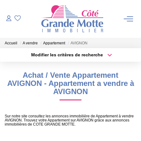
VENTES
Accueil
A vendre
Appartement
AVIGNON
PROGRAMMES NEUFS
Modifier les critères de recherche
Localisation
Type de bien
Localisation
Sélectionnez...
ESTIMATION
Achat / Vente Appartement
Surface min
Budget max
AVIGNON - Appartement a vendre à
VENDRE
AVIGNON
Plus de critères
Créer une alerte
NOTRE AGENCE
Sur notre site consultez les annonces immobilière de Appartement à vendre
AVIGNON. Trouvez votre Appartement sur AVIGNON grâce aux annonces
Qui Sommes-Nous ?
immobilières de COTE GRANDE MOTTE.
Notre Équipe