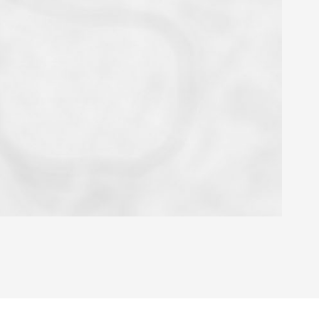
OYEN
'HABITATION