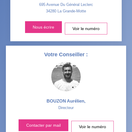
VOITURE
695 Avenue Du Général Leclerc
34280
La Grande-Motte
DISTANCE DE L'AÉROPORT :
SUPERFICIE :
Nous écrire
Voir le numéro
RÉSULTATS DES LYCÉES
ECOLES ET CRÈCHES
RESTAURANTS ET CAFÉS
COMMERCES
Votre Conseiller :
MÉDECINS
BOUZON Aurélien
,
Directeur
Contacter par mail
Voir le numéro