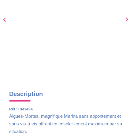
Nous Rejoindre
AVIS CLIENTS
CONTACT
Description
Réf : CM1494
Aigues-Mortes, magnifique Marina sans appontement et
sans vis-à-vis offrant en ensoleillement maximum par sa
situation.