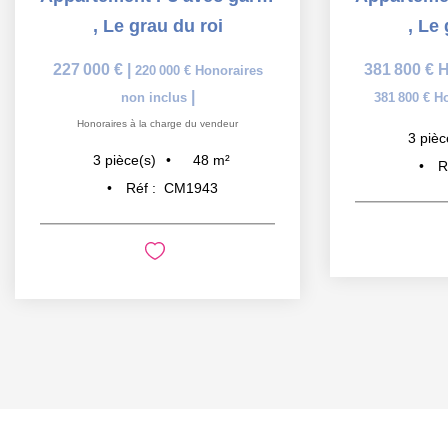
,
Le grau du roi
,
Le 
227 000 €
|
381 800 €
H
220 000 €
Honoraires
|
non inclus
381 800 €
Ho
Honoraires à la charge du vendeur
3
pièc
48
m²
3
pièce(s)
R
Réf :
CM1943