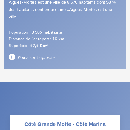
Aigues-Mortes est une ville de 8 570 habitants dont 58 %
des habitants sont propriétaires.Aigues-Mortes est une
ville...
Population :
8 385 habitants
Distance de l'aéroport :
16 km
Superficie :
57,5 Km²
+
d'infos sur le quartier
DENSITÉ DE POPULATION
ENFANTS ET ADOLESCENTS
AGE MOYEN
REVENU MENSUEL PAR
MÉNAGE
TAUX DE PROPRIÉTAIRES
TAUX D'HABITATION
Côté Grande Motte - Côté Marina
TAXE FONCIÈRE
PART DES MÉNAGES SANS