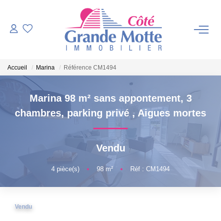
VENTES
Accueil
Marina
Référence CM1494
PROGRAMMES NEUFS
Marina 98 m² sans appontement, 3
ESTIMATION
chambres, parking privé
,
Aigues mortes
VENDRE
Vendu
NOTRE AGENCE
4
pièce(s)
•
98
m²
•
Réf : CM1494
Qui Sommes-Nous ?
Vendu
Notre Équipe