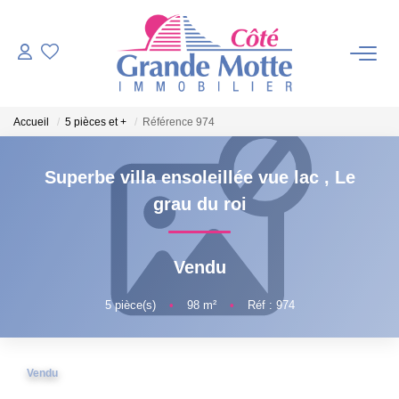
VENTES
Accueil
5 pièces et +
Référence 974
PROGRAMMES NEUFS
Superbe villa ensoleillée vue lac
,
Le
ESTIMATION
grau du roi
VENDRE
Vendu
NOTRE AGENCE
5
pièce(s)
•
98
m²
•
Réf : 974
Qui Sommes-Nous ?
Vendu
Notre Équipe