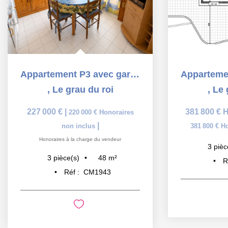
Appartement P3 avec garage et à proximité de la plages et...
,
Le grau du roi
,
Le 
227 000 €
|
381 800 €
H
220 000 €
Honoraires
|
non inclus
381 800 €
Ho
Honoraires à la charge du vendeur
3
pièc
48
m²
3
pièce(s)
R
Réf :
CM1943