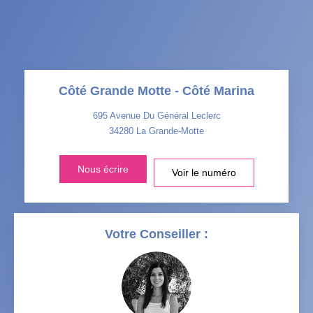
AGE MOYEN
REVENU MENSUEL PAR
MÉNAGE
TAUX DE PROPRIÉTAIRES
TAUX D'HABITATION
Côté Grande Motte - Côté Marina
TAXE FONCIÈRE
PART DES MÉNAGES SANS
VOITURE
695 Avenue Du Général Leclerc
34280
La Grande-Motte
DISTANCE DE L'AÉROPORT :
SUPERFICIE :
Nous écrire
Voir le numéro
RÉSULTATS DES LYCÉES
ECOLES ET CRÈCHES
RESTAURANTS ET CAFÉS
COMMERCES
Votre Conseiller :
MÉDECINS