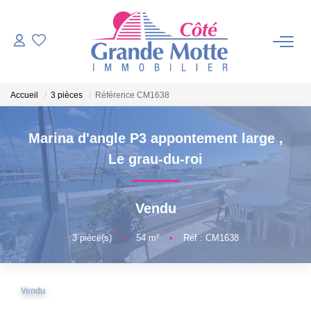
VENTES
Accueil
3 pièces
Référence CM1638
PROGRAMMES NEUFS
Marina d'angle P3 appontement large
,
ESTIMATION
Le grau-du-roi
VENDRE
Vendu
NOTRE AGENCE
3
pièce(s)
•
54
m²
•
Réf : CM1638
Qui Sommes-Nous ?
Vendu
Notre Équipe