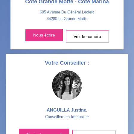
Côté Grande Motte - Côté Marina
TAXE FONCIÈRE
PART DES MÉNAGES SANS
VOITURE
695 Avenue Du Général Leclerc
34280
La Grande-Motte
DISTANCE DE L'AÉROPORT :
SUPERFICIE :
Nous écrire
Voir le numéro
RÉSULTATS DES LYCÉES
ECOLES ET CRÈCHES
RESTAURANTS ET CAFÉS
COMMERCES
Votre Conseiller :
MÉDECINS
ANGUILLA Justine
,
Conseillère en Immobilier