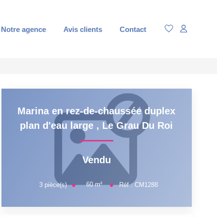
Notre agence
Avis clients
Contact
Marina en rez-de-chaussée duplex
plan d'eau large
,
Le Grau Du Roi
Vendu
60
m²
3
pièce(s)
Réf :
CM1288