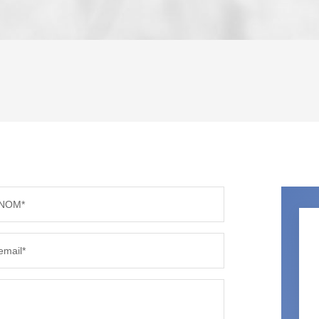
ENFANTS ET ADOLESCENTS
AGE M
TAUX DE PROPRIÉTAIRES
TAUX D
PART DES MÉNAGES SANS VOITURE
DISTAN
NOM*
RÉSULTATS DES LYCÉES
ECOLES
email*
COMMERCES
MÉDEC