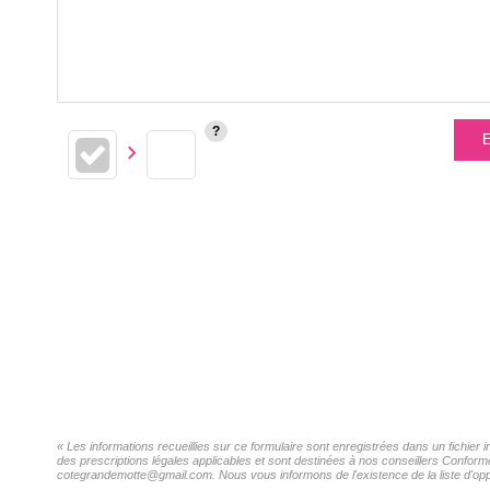
E
« Les informations recueillies sur ce formulaire sont enregistrées dans un fichi
des prescriptions légales applicables et sont destinées à nos conseillers Confo
cotegrandemotte@gmail.com. Nous vous informons de l'existence de la liste d'oppo