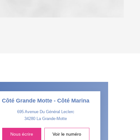
OYEN
'HABITATION
CE DE L'AÉROPORT :
 ET CRÈCHES
Côté Grande Motte - Côté Marina
695 Avenue Du Général Leclerc
34280
La Grande-Motte
INS
Nous écrire
Voir le numéro