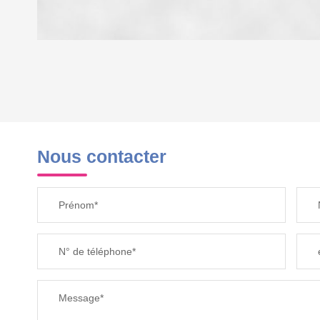
DENSITÉ DE POPULATION
REVENU MENSUEL PAR MÉNAGE
Nous contacter
TAXE FONCIÈRE
Prénom*
SUPERFICIE :
N° de téléphone*
RESTAURANTS ET CAFÉS
Message*