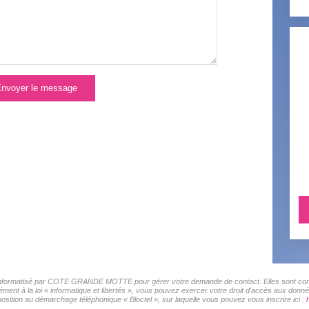
nvoyer le message
er informatisé par COTE GRANDE MOTTE pour gérer votre demande de contact. Elles sont conser
rmément à la loi « informatique et libertés », vous pouvez exercer votre droit d'accès aux 
sition au démarchage téléphonique « Bloctel », sur laquelle vous pouvez vous inscrire ici :