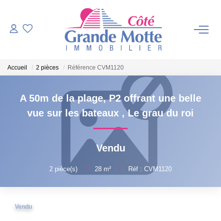
VENTES
Accueil
2 pièces
Référence CVM1120
PROGRAMMES NEUFS
A 50m de la plage, P2 offrant une belle
ESTIMATION
vue sur les bateaux
,
Le grau du roi
VENDRE
Vendu
NOTRE AGENCE
2
pièce(s)
•
28
m²
•
Réf : CVM1120
Qui Sommes-Nous ?
Vendu
Notre Équipe