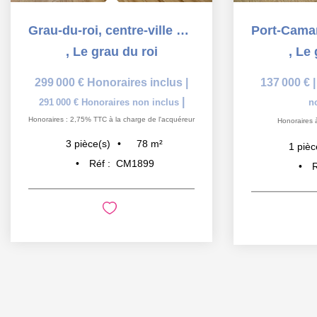
Grau-du-roi, centre-ville appartement en rez-de-chaussée...
,
Le grau du roi
,
Le 
299 000 €
Honoraires inclus
|
137 000 €
|
291 000 €
Honoraires non inclus
n
Honoraires : 2,75% TTC à la charge de l'acquéreur
Honoraires 
78
m²
3
pièce(s)
1
pièc
Réf :
CM1899
R