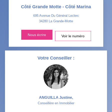
Côté Grande Motte - Côté Marina
TAXE FONCIÈRE
PART DES MÉNAGES SANS
VOITURE
695 Avenue Du Général Leclerc
34280
La Grande-Motte
DISTANCE DE L'AÉROPORT :
SUPERFICIE :
Nous écrire
Voir le numéro
RÉSULTATS DES LYCÉES
ECOLES ET CRÈCHES
RESTAURANTS ET CAFÉS
COMMERCES
Votre Conseiller :
MÉDECINS
ANGUILLA Justine
,
Conseillère en Immobilier