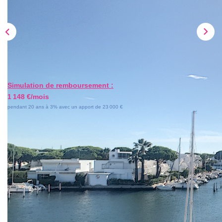
AVIS CLIENTS
CONTACT
Simulation de remboursement :
1 148 €/mois
pendant 20 ans à 3% avec un apport de 23 000 €
Description
Réf : CM1473
Port-Camargue, dans une jolie résidence sécurisée, au
calme, cette marina en dernier étage vous séduira pour sa
magnifique vue dégagée sur le port.