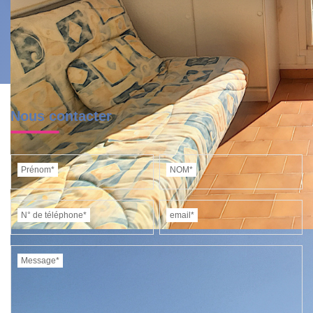
Nous contacter
Prénom*
NOM*
N° de téléphone*
email*
Message*