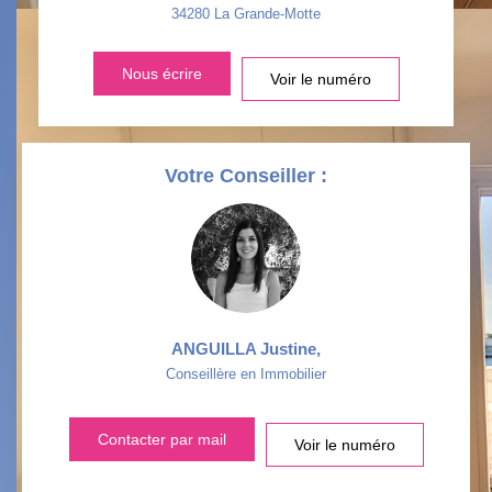
34280
La Grande-Motte
DISTANCE DE L'AÉROPORT :
SUPERFICIE :
Nous écrire
Voir le numéro
RÉSULTATS DES LYCÉES
ECOLES ET CRÈCHES
RESTAURANTS ET CAFÉS
COMMERCES
Votre Conseiller :
MÉDECINS
ANGUILLA Justine
,
Conseillère en Immobilier
Contacter par mail
Voir le numéro