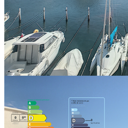
Vous profiterez d'un bel ensoleillement toute l'année et
d'une terrasse très conviviale. Proche de la plage sud et
des commerces.
L'intérieur se compose d'une cuisine ouverte sur le séjour
donnant sur la terrasse, une chambre, une salle d'eau, wc
séparés.
A l'extérieur : Une place de parking privée.
Plan d'eau : 3 X 9M40 d'avancée sur l'eau
Nos honoraires
Nous contacter
Diagnostics énergétiques