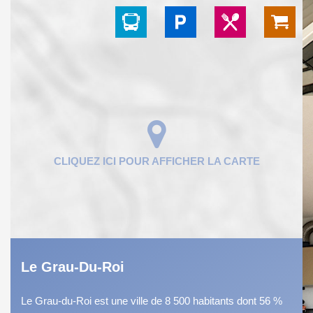
Le Grau-Du-Roi
Le Grau-du-Roi est une ville de 8 500 habitants dont 56 %