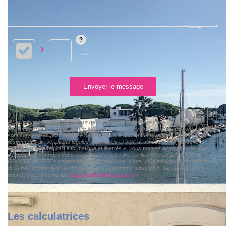
Envoyer le message
« Les informations recueillies sur ce formulaire sont enregistrées dans un fichier
informatisé par COTE GRANDE MOTTE pour gérer votre demande de contact. Elles
sont conservées pour la durée nécessaire à la gestion de la relation client dans le
respect des prescriptions légales applicables et sont destinées à nos conseillers
Conformément à la loi « informatique et libertés », vous pouvez exercer votre droit
d'accès aux données vous concernant et les faire rectifier en contactant COTE
GRANDE MOTTE cotegrandemotte@gmail.com. Nous vous informons de l'existence
de la liste d'opposition au démarchage téléphonique « Bloctel », sur laquelle vous
pouvez vous inscrire ici :
https://www.bloctel.gouv.fr/
»
Les calculatrices