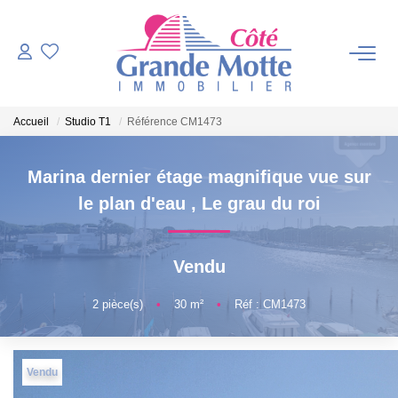
VENTES
Accueil
Studio T1
Référence CM1473
PROGRAMMES NEUFS
Marina dernier étage magnifique vue sur
ESTIMATION
le plan d'eau
,
Le grau du roi
VENDRE
Vendu
NOTRE AGENCE
2
pièce(s)
•
30
m²
•
Réf : CM1473
Qui Sommes-Nous ?
Notre Équipe
Vendu
Nous Rejoindre