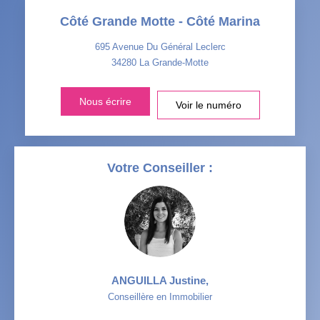
Côté Grande Motte - Côté Marina
TAXE FONCIÈRE
PART DES MÉNAGES SANS
VOITURE
695 Avenue Du Général Leclerc
34280
La Grande-Motte
DISTANCE DE L'AÉROPORT :
SUPERFICIE :
Nous écrire
Voir le numéro
RÉSULTATS DES LYCÉES
ECOLES ET CRÈCHES
RESTAURANTS ET CAFÉS
COMMERCES
Votre Conseiller :
MÉDECINS
ANGUILLA Justine
,
Conseillère en Immobilier