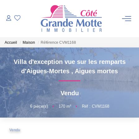
VENTES
Accueil
Maison
Référence CVM1168
PROGRAMMES NEUFS
Villa d'exception vue sur les remparts
ESTIMATION
d'Aigues-Mortes
,
Aigues mortes
VENDRE
Vendu
NOTRE AGENCE
6
pièce(s)
•
170
m²
•
Réf : CVM1168
Qui Sommes-Nous ?
Vendu
Notre Équipe