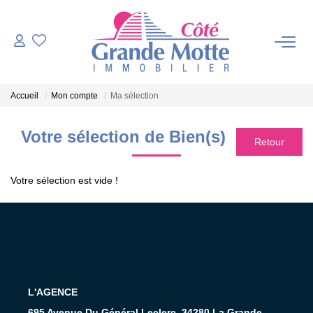
VENTES
Accueil
Mon compte
Ma sélection
PROGRAMMES NEUFS
Votre sélection de Bien(s)
ESTIMATION
Votre sélection est vide !
VENDRE
NOTRE AGENCE
Qui Sommes-Nous ?
L'AGENCE
Notre Équipe
695 Avenue Du Général Leclerc, 34280 La Grande-